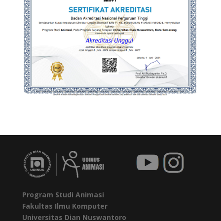
Program Studi Animasi
Fakultas Ilmu Komputer
Universitas Dian Nuswantoro